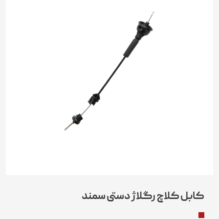
کابل کلاچ رگلاژ دستی سمند