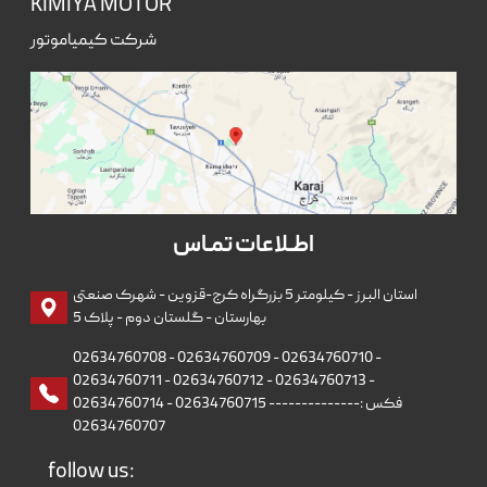
KIMIYA MOTOR
شرکت کیمیاموتور
اطـلاعات تمـاس
استان البرز - کیلومتر 5 بزرگراه کرج-قزوین - شهرک صنعتی
بهارستان - گلستان دوم - پلاک 5
02634760708 - 02634760709 - 02634760710 -
02634760711 - 02634760712 - 02634760713 -
02634760714 - 02634760715 --------------فکس :
02634760707
follow us: